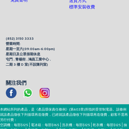
免責聲明
送貨方式
標準安裝收費
(852) 3150 3333
營業時間:
星期一至六(09:00am-6:00pm)
星期日及公眾假期休息
屯門 , 青楊街 , 鴻昌工業中心 ,
二期 3 樓 D 室(不設陳列室)
關注我們
本網站所列的產品，是《產品環保責任條例》(第603章)所指的受管制電器。該條例
就該產品徵收下列循環再造徵費，已經就該產品徵收下列循環再造徵費，顧客不需再
另行付費：
空調機：每部$125 | 電冰箱：每部$165 | 洗衣機：每部$125 | 乾衣機：每部$125 | 抽