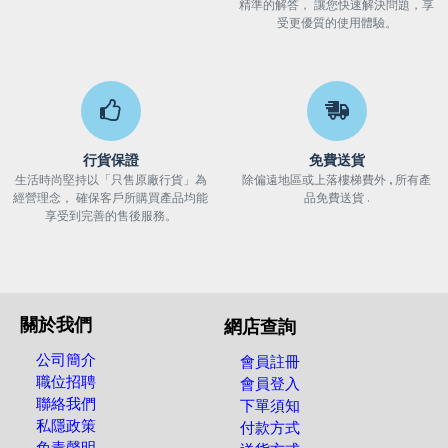
精準的解答， 讓您快速解決問題，享
受更優質的使用體驗。
行貨保證
免費送貨
生活時尚堅持以「只售原廠行貨」為
除偏遠地區或上落樓梯費外 , 所有產
經營理念， 確保客戶所購買產品均能
品免費送貨 .
享受到完善的售後服務。
關於我們
網店查詢
公司簡介
會員註冊
職位招聘
會員登入
聯絡我們
下單須知
私隱政策
付款方式