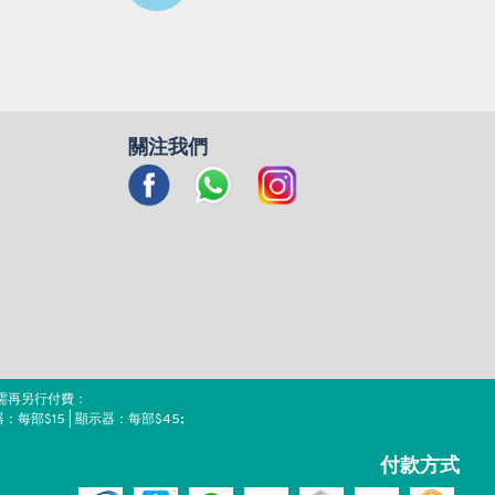
關注我們
需再另行付費：
器：每部$15 | 顯示器：每部$45;
付款方式