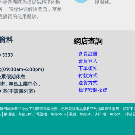
的專業團隊為您提供精準的解
後服務。
答， 讓您快速解決問題，享受
更優質的使用體驗。
資料
網店查詢
會員註冊
0 3333
會員登入
下單須知
9:00am-6:00pm)
付款方式
公眾假期休息
送貨方式
楊街 , 鴻昌工業中心 ,
標準安裝收費
 D 室(不設陳列室)
。該條例就該產品徵收下列循環再造徵費，已經就該產品徵收下列循環再造徵費，顧客不
 | 抽濕機：每部$125 | 電視機：每部$165 | 電腦：每部$15 | 列印機：每部$15 | 掃瞄