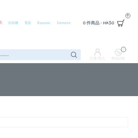
0
:
0 件商品 - HK$0
洗衣機
電視
Rasonic
Siemens
0
註冊/登入
商品比較