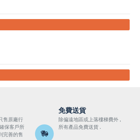
免費送貨
只售原廠行
除偏遠地區或上落樓梯費外 ,
 確保客戶所
所有產品免費送貨 .
到完善的售