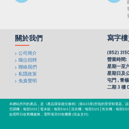
寫字樓
關於我們
(852) 315
公司簡介
營業時間:
職位招聘
星期一至六(0
聯絡我們
星期日及
私隱政策
屯門 , 青
免責聲明
二期 3 樓
本網站所列的產品，是《產品環保責任條例》(第603章)所指的受管制電器
空調機：每部$125 | 電冰箱：每部$165 | 洗衣機：每部$125 | 乾衣機：每部$125
如需即日收舊機服務，需即場另付收機費 (現金支付)