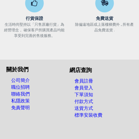
行貨保證
免費送貨
生活時尚堅持以「只售原廠行貨」為
除偏遠地區或上落樓梯費外 , 所有產
經營理念， 確保客戶所購買產品均能
品免費送貨 .
享受到完善的售後服務。
關於我們
網店查詢
公司簡介
會員註冊
職位招聘
會員登入
聯絡我們
下單須知
私隱政策
付款方式
免責聲明
送貨方式
標準安裝收費