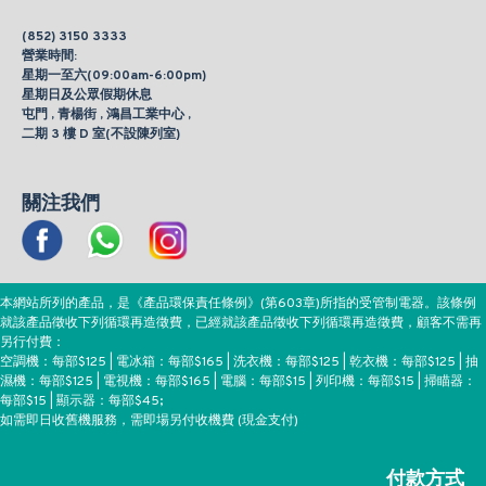
(852) 3150 3333
營業時間:
星期一至六(09:00am-6:00pm)
星期日及公眾假期休息
屯門 , 青楊街 , 鴻昌工業中心 ,
二期 3 樓 D 室(不設陳列室)
關注我們
本網站所列的產品，是《產品環保責任條例》(第603章)所指的受管制電器。該條例
就該產品徵收下列循環再造徵費，已經就該產品徵收下列循環再造徵費，顧客不需再
另行付費：
空調機：每部$125 | 電冰箱：每部$165 | 洗衣機：每部$125 | 乾衣機：每部$125 | 抽
濕機：每部$125 | 電視機：每部$165 | 電腦：每部$15 | 列印機：每部$15 | 掃瞄器：
每部$15 | 顯示器：每部$45;
如需即日收舊機服務，需即場另付收機費 (現金支付)
付款方式