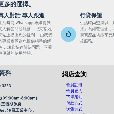
更多的選擇。
真人對話 專人跟進
行貨保證
生活時尚 Whatsapp 專線提供
生活時尚堅持以「
真人解答問題服務， 您可以在
貨」為經營理念，
網站上提出您的疑問， 由我們
購買產品均能享受
的專業團隊為您提供精準的解
後服務。
答， 讓您快速解決問題，享受
更優質的使用體驗。
資料
網店查詢
會員註冊
0 3333
會員登入
下單須知
9:00am-6:00pm)
付款方式
公眾假期休息
送貨方式
楊街 , 鴻昌工業中心 ,