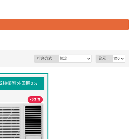
排序方式：
顯示：
或轉帳額外回贈3%
-33 %