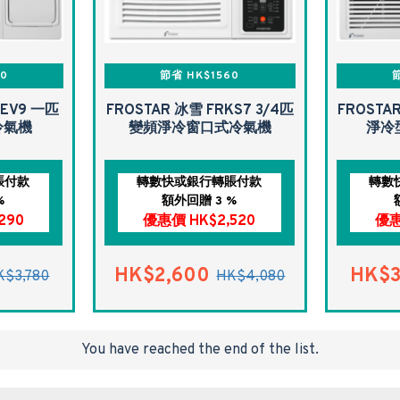
90
節省 HK$1560
-EV9 一匹
FROSTAR 冰雪 FRKS7 3/4匹
FROSTA
冷氣機
變頻淨冷窗口式冷氣機
淨冷
賬付款
轉數快或銀行轉賬付款
轉數
%
額外回贈 3 %
290
優惠價 HK$2,520
優惠
HK$2,600
HK$3
K$3,780
HK$4,080
You have reached the end of the list.