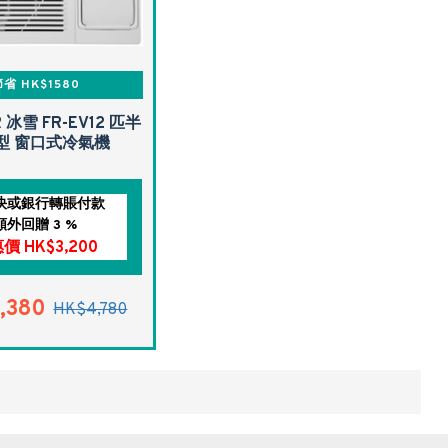
節省 HK$1580
R 冰雪 FR-EV12 匹半
型 窗口式冷氣機
快或銀行轉賬付款
額外回贈 3 %
價 HK$3,200
,380
HK$4,780