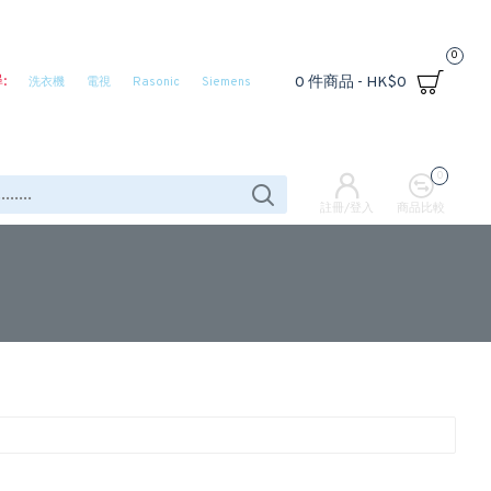
0
:
0 件商品 - HK$0
洗衣機
電視
Rasonic
Siemens
0
註冊/登入
商品比較