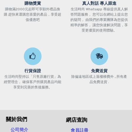
購物獎賞
真人對話 專人跟進
購物滿2000元起即可享額外禮品換
生活時尚 Whatsapp 專線提供真人解
購 趕快來選購您喜愛的產品，享受超
答問題服務， 您可以在網站上提出您
值優惠吧
的疑問， 由我們的專業團隊為您提供
精準的解答， 讓您快速解決問題，享
受更優質的使用體驗。
行貨保證
免費送貨
生活時尚堅持以「只售原廠行貨」為
除偏遠地區或上落樓梯費外 , 所有產
經營理念， 確保客戶所購買產品均能
品免費送貨 .
享受到完善的售後服務。
關於我們
網店查詢
公司簡介
會員註冊