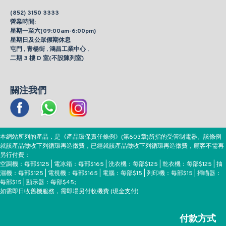
(852) 3150 3333
營業時間:
星期一至六(09:00am-6:00pm)
星期日及公眾假期休息
屯門 , 青楊街 , 鴻昌工業中心 ,
二期 3 樓 D 室(不設陳列室)
關注我們
本網站所列的產品，是《產品環保責任條例》(第603章)所指的受管制電器。該條例
就該產品徵收下列循環再造徵費，已經就該產品徵收下列循環再造徵費，顧客不需再
另行付費：
空調機：每部$125 | 電冰箱：每部$165 | 洗衣機：每部$125 | 乾衣機：每部$125 | 抽
濕機：每部$125 | 電視機：每部$165 | 電腦：每部$15 | 列印機：每部$15 | 掃瞄器：
每部$15 | 顯示器：每部$45;
如需即日收舊機服務，需即場另付收機費 (現金支付)
付款方式