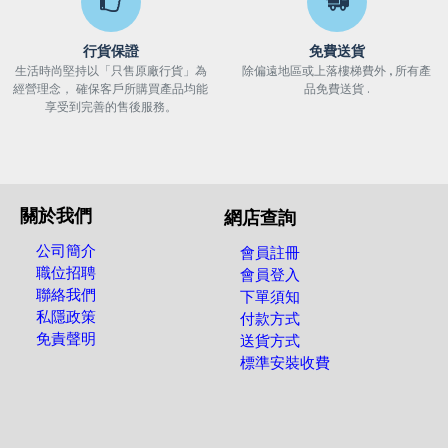
行貨保證
免費送貨
生活時尚堅持以「只售原廠行貨」為
除偏遠地區或上落樓梯費外 , 所有產
經營理念， 確保客戶所購買產品均能
品免費送貨 .
享受到完善的售後服務。
關於我們
網店查詢
公司簡介
會員註冊
職位招聘
會員登入
聯絡我們
下單須知
私隱政策
付款方式
免責聲明
送貨方式
標準安裝收費