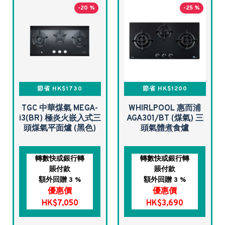
-20 %
-25 %
節省 HK$1730
節省 HK$1200
TGC 中華煤氣 MEGA-
WHIRLPOOL 惠而浦
i3(BR) 極炎火嵌入式三
AGA301/BT (煤氣) 三
頭煤氣平面爐 (黑色)
頭氣體煮食爐
轉數快或銀行轉
轉數快或銀行轉
賬付款
賬付款
額外回贈 3 %
額外回贈 3 %
優惠價
優惠價
HK$7,050
HK$3,690