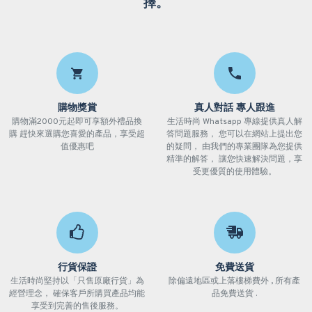
擇。
購物獎賞
真人對話 專人跟進
購物滿2000元起即可享額外禮品換
生活時尚 Whatsapp 專線提供真人解
購 趕快來選購您喜愛的產品，享受超
答問題服務， 您可以在網站上提出您
值優惠吧
的疑問， 由我們的專業團隊為您提供
精準的解答， 讓您快速解決問題，享
受更優質的使用體驗。
行貨保證
免費送貨
生活時尚堅持以「只售原廠行貨」為
除偏遠地區或上落樓梯費外 , 所有產
經營理念， 確保客戶所購買產品均能
品免費送貨 .
享受到完善的售後服務。