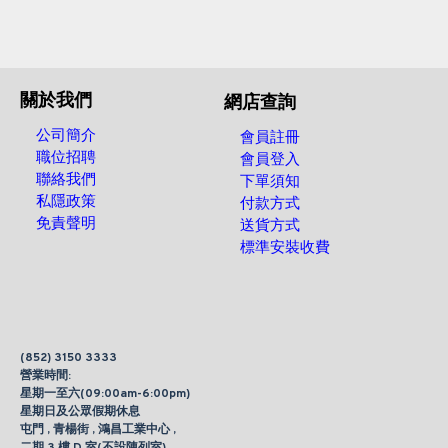
關於我們
網店查詢
公司簡介
會員註冊
職位招聘
會員登入
聯絡我們
下單須知
私隱政策
付款方式
免責聲明
送貨方式
標準安裝收費
(852) 3150 3333
營業時間:
星期一至六(09:00am-6:00pm)
星期日及公眾假期休息
屯門 , 青楊街 , 鴻昌工業中心 ,
二期 3 樓 D 室(不設陳列室)