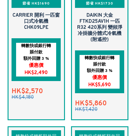
節省 HK$1690
節省 HK$1730
CARRIER 開利 一匹窗
DAIKIN 大金
口式冷氣機
FTKD25AV1H 一匹
CHK09LPE
R32 420系列 變頻淨
冷掛牆分體式冷氣機
(附遙控)
轉數快或銀行轉
賬付款
轉數快或銀行轉
額外回贈 3 %
賬付款
優惠價
額外回贈 3 %
HK$2,490
優惠價
HK$5,690
HK$2,570
HK$4,180
HK$5,860
HK$7,420