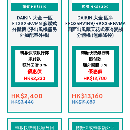
節省 HK$1110
節省 HK$6300
DAIKIN 大金 一匹
DAIKIN 大金 匹半
FTXS25KVMN 多聯式
FFQ35BV1B9/RKS35EBVMA
分體機 (淨出風機需另
四面出風藏天花式淨冷變頻
外加配室外機)
分體機 (無線遙控)
轉數快或銀行轉
轉數快或銀行轉
賬付款
賬付款
額外回贈 3 %
額外回贈 3 %
優惠價
優惠價
HK$2,330
HK$12,780
HK$2,400
HK$13,160
HK$3,440
HK$19,080
轉數快或轉帳額外回
轉數快或轉帳額外回