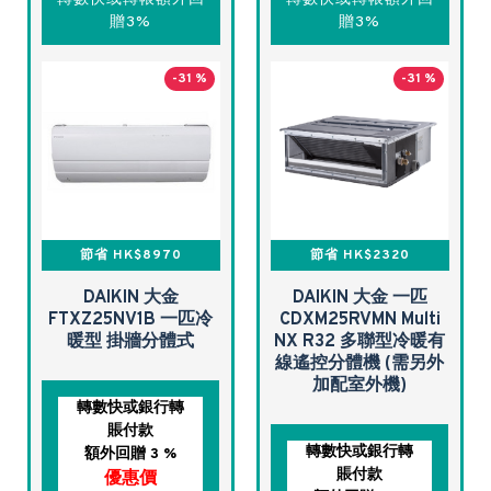
贈3%
贈3%
-31 %
-31 %
節省 HK$8970
節省 HK$2320
DAIKIN 大金
DAIKIN 大金 一匹
FTXZ25NV1B 一匹冷
CDXM25RVMN Multi
暖型 掛牆分體式
NX R32 多聯型冷暖有
線遙控分體機 (需另外
加配室外機)
轉數快或銀行轉
賬付款
轉數快或銀行轉
額外回贈 3 %
賬付款
優惠價