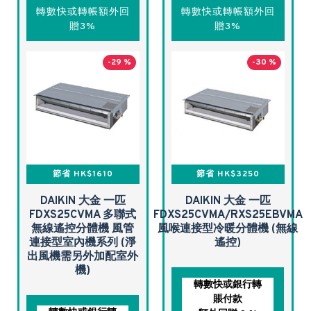
轉數快或轉帳額外回
轉數快或轉帳額外回
贈3%
贈3%
-29 %
-30 %
節省 HK$1610
節省 HK$3250
DAIKIN 大金 一匹
DAIKIN 大金 一匹
FDXS25CVMA 多聯式
FDXS25CVMA/RXS25EBVMA
無線遙控分體機 風管
風喉連接型冷暖分體機 (無線
連接型室內機系列 (淨
遙控)
出風機需另外加配室外
機)
轉數快或銀行轉
賬付款