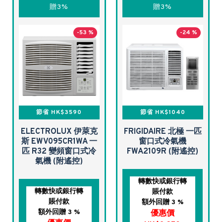
贈3%
贈3%
-53 %
-24 %
節省 HK$3590
節省 HK$1040
ELECTROLUX 伊萊克
FRIGIDAIRE 北極 一匹
斯 EWV095CR1WA 一
窗口式冷氣機
匹 R32 變頻窗口式冷
FWA2109R (附遙控)
氣機 (附遙控)
轉數快或銀行轉
轉數快或銀行轉
賬付款
賬付款
額外回贈 3 %
額外回贈 3 %
優惠價