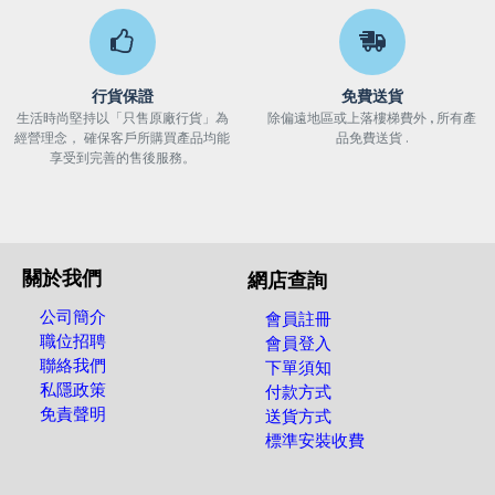
行貨保證
免費送貨
生活時尚堅持以「只售原廠行貨」為
除偏遠地區或上落樓梯費外 , 所有產
經營理念， 確保客戶所購買產品均能
品免費送貨 .
享受到完善的售後服務。
關於我們
網店查詢
公司簡介
會員註冊
職位招聘
會員登入
聯絡我們
下單須知
私隱政策
付款方式
免責聲明
送貨方式
標準安裝收費