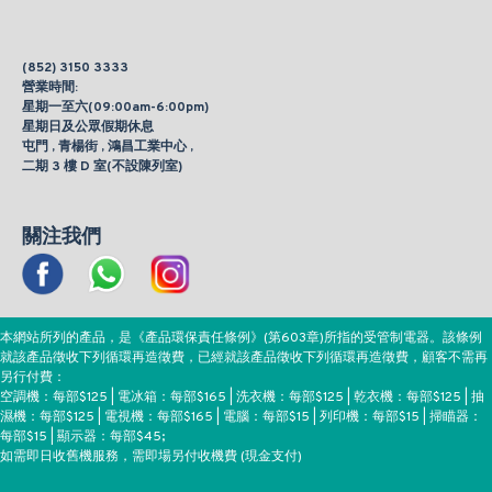
(852) 3150 3333
營業時間:
星期一至六(09:00am-6:00pm)
星期日及公眾假期休息
屯門 , 青楊街 , 鴻昌工業中心 ,
二期 3 樓 D 室(不設陳列室)
關注我們
本網站所列的產品，是《產品環保責任條例》(第603章)所指的受管制電器。該條例
就該產品徵收下列循環再造徵費，已經就該產品徵收下列循環再造徵費，顧客不需再
另行付費：
空調機：每部$125 | 電冰箱：每部$165 | 洗衣機：每部$125 | 乾衣機：每部$125 | 抽
濕機：每部$125 | 電視機：每部$165 | 電腦：每部$15 | 列印機：每部$15 | 掃瞄器：
每部$15 | 顯示器：每部$45;
如需即日收舊機服務，需即場另付收機費 (現金支付)