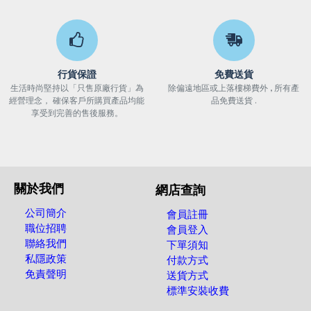
行貨保證
免費送貨
生活時尚堅持以「只售原廠行貨」為
除偏遠地區或上落樓梯費外 , 所有產
經營理念， 確保客戶所購買產品均能
品免費送貨 .
享受到完善的售後服務。
關於我們
網店查詢
公司簡介
會員註冊
職位招聘
會員登入
聯絡我們
下單須知
私隱政策
付款方式
免責聲明
送貨方式
標準安裝收費