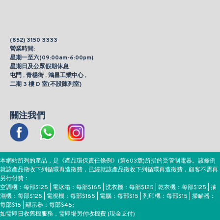
(852) 3150 3333
營業時間:
星期一至六(09:00am-6:00pm)
星期日及公眾假期休息
屯門 , 青楊街 , 鴻昌工業中心 ,
二期 3 樓 D 室(不設陳列室)
關注我們
本網站所列的產品，是《產品環保責任條例》(第603章)所指的受管制電器。該條例
就該產品徵收下列循環再造徵費，已經就該產品徵收下列循環再造徵費，顧客不需再
另行付費：
空調機：每部$125 | 電冰箱：每部$165 | 洗衣機：每部$125 | 乾衣機：每部$125 | 抽
濕機：每部$125 | 電視機：每部$165 | 電腦：每部$15 | 列印機：每部$15 | 掃瞄器：
每部$15 | 顯示器：每部$45;
如需即日收舊機服務，需即場另付收機費 (現金支付)