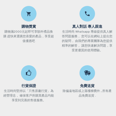
購物獎賞
真人對話 專人跟進
購物滿2000元起即可享額外禮品換
生活時尚 Whatsapp 專線提供真人解
購 趕快來選購您喜愛的產品，享受超
答問題服務， 您可以在網站上提出您
值優惠吧
的疑問， 由我們的專業團隊為您提供
精準的解答， 讓您快速解決問題，享
受更優質的使用體驗。
行貨保證
免費送貨
生活時尚堅持以「只售原廠行貨」為
除偏遠地區或上落樓梯費外 , 所有產
經營理念， 確保客戶所購買產品均能
品免費送貨 .
享受到完善的售後服務。