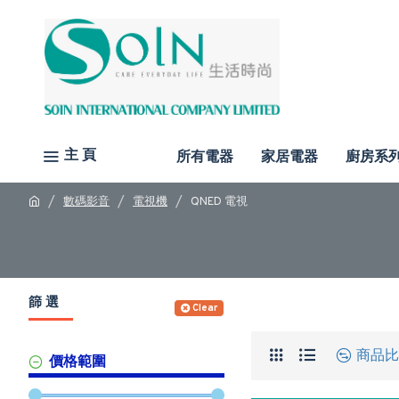
主 頁
所有電器
家居電器
廚房系
數碼影音
電視機
QNED 電視
篩 選
Clear
商品比
價格範圍