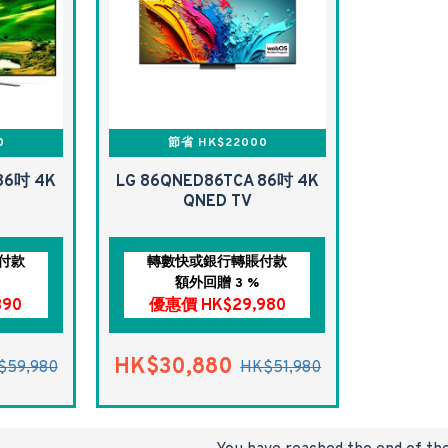
0
節省 HK$22000
86吋 4K
LG 86QNED86TCA 86吋 4K
QNED TV
付款
轉數快或銀行轉賬付款
額外回贈 3 %
390
優惠價 HK$29,980
HK$30,880
$59,980
HK$51,980