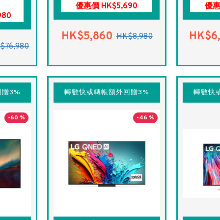
優惠價 HK$5,690
優惠
980
HK$5,860
HK$6
HK$8,980
$76,980
贈3%
轉數快或轉帳額外回贈3%
轉數快
-60 %
-46 %