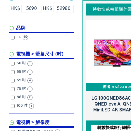
HK$
HK$
轉數快或轉帳額外回
品牌
LG
10
電視機 > 螢幕尺寸 (吋)
50 吋
1
55 吋
1
65 吋
4
節省 HK$2400
75 吋
1
86 吋
2
LG 100QNED86AC
QNED evo AI QN
100 吋
1
MiniLED 4K SMA
電視機 > 解像度
轉數快或銀行轉賬