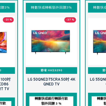
贈3%
轉數快或轉帳額外回贈3%
轉數快
-31 %
-37 %
0
節省 HK$3290
節
 100吋
LG 50QNED75CRA 50吋 4K
LG 55QN
ED86
QNED TV
RT TV
轉數快或銀行轉賬付款
轉數
付款
額外回贈 3 %