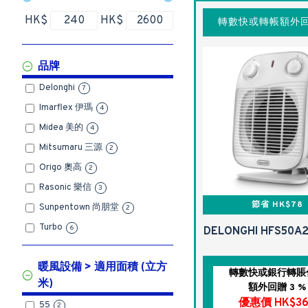
HK$
HK$
轉數快或轉帳額外回
品牌
Delonghi
7
Imarflex 伊瑪
4
Midea 美的
4
Mitsumaru 三源
2
Origo 奧高
2
Rasonic 樂信
3
節省 HK$78
Sunpentown 尚朋堂
2
Turbo
6
DELONGHI HFS50
暖風設備 > 適用面積 (立方
轉數快或銀行轉賬
米)
額外回贈 3 %
優惠價 HK$36
55
2