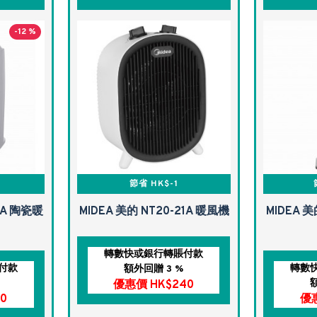
-12 %
節省 HK$-1
16A 陶瓷暖
MIDEA 美的 NT20-21A 暖風機
MIDEA 美
轉數快或銀行轉賬付款
付款
轉數
額外回贈 3 %
優惠價 HK$240
0
優惠