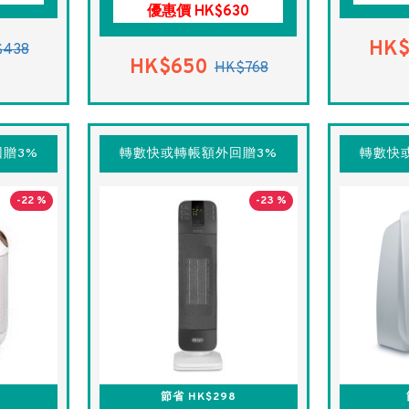
優惠價 HK$630
HK$
$438
HK$650
HK$768
贈3%
轉數快或轉帳額外回贈3%
轉數快
-22 %
-23 %
節省 HK$298