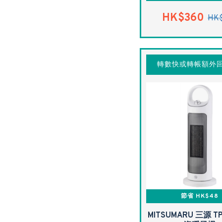
HK$360
HK
轉數快或轉帳額外回
節省 HK$48
MITSUMARU 三源 T