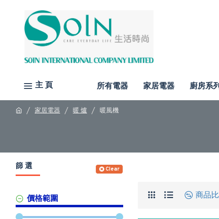
主 頁
所有電器
家居電器
廚房系
家居電器
暖 爐
暖風機
篩 選
Clear
商品比
價格範圍