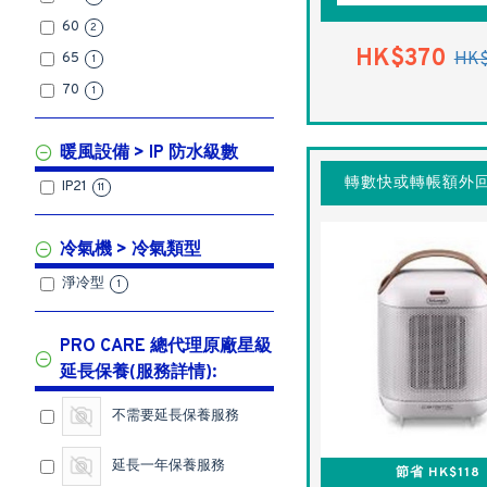
60
2
HK$370
HK
65
1
70
1
暖風設備 > IP 防水級數
轉數快或轉帳額外回
IP21
11
冷氣機 > 冷氣類型
淨冷型
1
PRO CARE 總代理原廠星級
延長保養(服務詳情):
不需要延長保養服務
延長一年保養服務
節省 HK$118