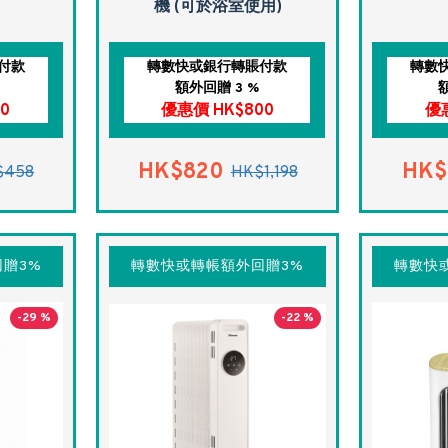
機 (可於浴室使用)
付款
轉數快或銀行轉賬付款
轉數
額外回贈 3 %
0
優惠價 HK$800
優惠
HK$820
HK$
$458
HK$1,198
贈3%
轉數快或轉帳額外回贈3%
轉數快
-29 %
-22 %