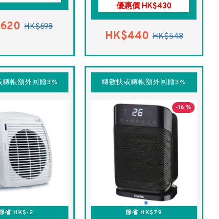
優惠價 HK$430
620
HK$698
HK$440
HK$548
或轉帳額外回贈3%
轉數快或轉帳額外回贈3%
-16 %
節省 HK$-2
節省 HK$79