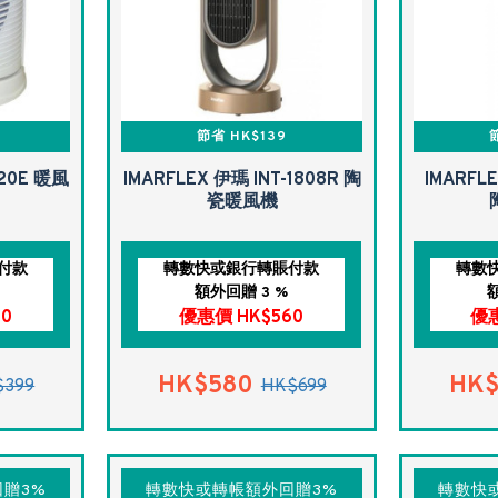
節省 HK$139
-20E 暖風
IMARFLEX 伊瑪 INT-1808R 陶
IMARFLE
瓷暖風機
付款
轉數快或銀行轉賬付款
轉數
額外回贈 3 %
40
優惠價 HK$560
優惠
HK$580
HK$
$399
HK$699
贈3%
轉數快或轉帳額外回贈3%
轉數快