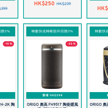
HK$250
HK$239
HK$
$399
贈3%
轉數快或轉帳額外回贈3%
轉數快
-10 %
-33 %
節省 HK$398
PH-2K 陶
ORIGO 奧高 FH9517 陶瓷暖風
ORIGO 奧