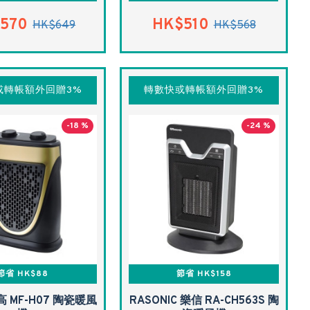
570
HK$510
HK$649
HK$568
或轉帳額外回贈3%
轉數快或轉帳額外回贈3%
-18 %
-24 %
節省 HK$88
節省 HK$158
高 MF-H07 陶瓷暖風
RASONIC 樂信 RA-CH563S 陶