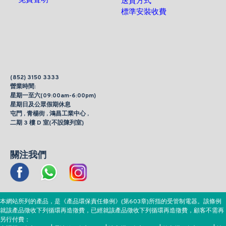
免責聲明
送貨方式
標準安裝收費
(852) 3150 3333
營業時間:
星期一至六(09:00am-6:00pm)
星期日及公眾假期休息
屯門 , 青楊街 , 鴻昌工業中心 ,
二期 3 樓 D 室(不設陳列室)
關注我們
本網站所列的產品，是《產品環保責任條例》(第603章)所指的受管制電器。該條例
就該產品徵收下列循環再造徵費，已經就該產品徵收下列循環再造徵費，顧客不需再
另行付費：