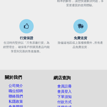
精準的解答， 讓您快速解決問題，享
受更優質的使用體驗。
行貨保證
免費送貨
生活時尚堅持以「只售原廠行貨」為
除偏遠地區或上落樓梯費外 , 所有產
經營理念， 確保客戶所購買產品均能
品免費送貨 .
享受到完善的售後服務。
關於我們
網店查詢
公司簡介
會員註冊
職位招聘
會員登入
聯絡我們
下單須知
私隱政策
付款方式