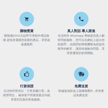
購物獎賞
真人對話 專人跟進
購物滿2000元起即可享額外禮品換
生活時尚 Whatsapp 專線提供真人解
購 趕快來選購您喜愛的產品，享受超
答問題服務， 您可以在網站上提出您
值優惠吧
的疑問， 由我們的專業團隊為您提供
精準的解答， 讓您快速解決問題，享
受更優質的使用體驗。
行貨保證
免費送貨
生活時尚堅持以「只售原廠行貨」為
除偏遠地區或上落樓梯費外 , 所有產
經營理念， 確保客戶所購買產品均能
品免費送貨 .
享受到完善的售後服務。