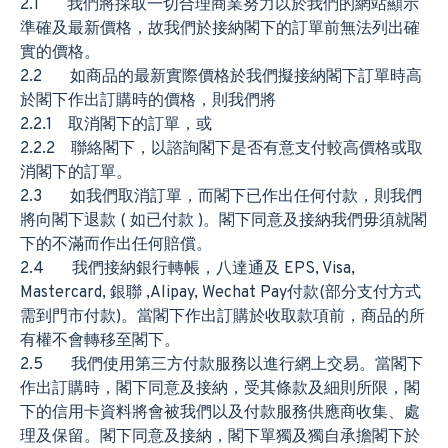
2.1 我們將採取一切合理商業努力以於我們的網站顯示
準確及最新價格，故我們於接納閣下的訂單前無法列出確
實的價格。
2.2 如商品的最新實際價格於我們擬接納閣下訂單時高
於閣下作出訂購時的價格，則我們將
2.2.1 取消閣下的訂單，或
2.2.2 聯絡閣下，以諮詢閣下是否有意支付較高價格或取
消閣下的訂單。
2.3 如我們取消訂單，而閣下已作出任何付款，則我們
將向閣下退款 ( 如已付款 )。閣下同意及接納我們毋須就閣
下的不滿而作出任何賠償。
2.4 我們接納銀行轉帳，八達通及 EPS, Visa,
Mastercard, 銀聯 ,Alipay, Wechat Pay付款(部分支付方式
需到門市付款)。當閣下作出訂購於收取款項前，商品的所
有權不會轉移至閣下。
2.5 我們使用第三方付款服務以進行網上交易。當閣下
作出訂購時，閣下同意及接納，受其條款及細則所限，閣
下的信用卡資料將會被我們以及付款服務供應商收集、處
理及保留。閣下同意及接納，閣下單獨及獨自承擔閣下於