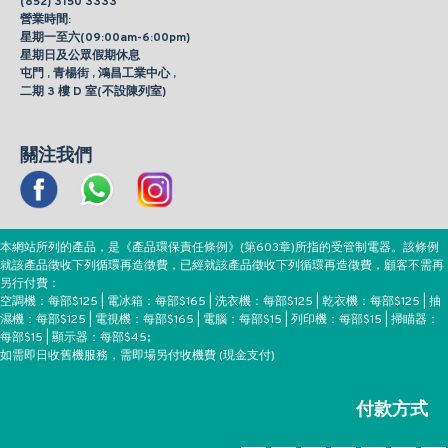
(852) 3150 3333
營業時間:
星期一至六(09:00am-6:00pm)
星期日及公眾假期休息
屯門 , 青楊街 , 鴻昌工業中心 ,
二期 3 樓 D 室(不設陳列室)
關注我們
本網站所列的產品，是《產品環保責任條例》(第603章)所指的受管制電器。該條例
就該產品徵收下列循環再造徵費，已經就該產品徵收下列循環再造徵費，顧客不需再
另行付費：
空調機：每部$125 | 電冰箱：每部$165 | 洗衣機：每部$125 | 乾衣機：每部$125 | 抽
濕機：每部$125 | 電視機：每部$165 | 電腦：每部$15 | 列印機：每部$15 | 掃瞄器：
每部$15 | 顯示器：每部$45;
如需即日收舊機服務，需即場另付收機費 (現金支付)
付款方式