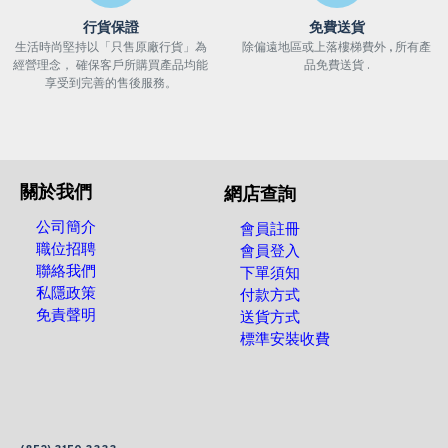
行貨保證
免費送貨
生活時尚堅持以「只售原廠行貨」為
除偏遠地區或上落樓梯費外 , 所有產
經營理念， 確保客戶所購買產品均能
品免費送貨 .
享受到完善的售後服務。
關於我們
網店查詢
公司簡介
會員註冊
職位招聘
會員登入
聯絡我們
下單須知
私隱政策
付款方式
免責聲明
送貨方式
標準安裝收費